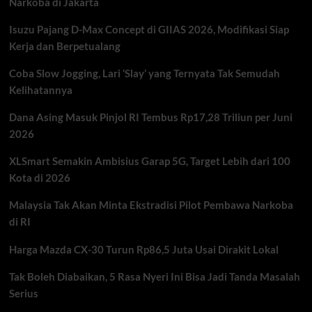
Narkoba di Jakarta
Insiden
Penembakan
Isuzu Pajang D-Max Concept di GIIAS 2026, Modifikasi Siap
di
White
Kerja dan Berpetualang
House
Correspondents’
Coba Slow Jogging, Lari ‘Slay’ yang Ternyata Tak Semudah
Association
Kelihatannya
Dinner
Dana Asing Masuk Pinjol RI Tembus Rp17,28 Triliun per Juni
2026
XLSmart Semakin Ambisius Garap 5G, Target Lebih dari 100
Kota di 2026
Malaysia Tak Akan Minta Ekstradisi Pilot Pembawa Narkoba
di RI
Harga Mazda CX-30 Turun Rp86,5 Juta Usai Dirakit Lokal
Tak Boleh Diabaikan, 5 Rasa Nyeri Ini Bisa Jadi Tanda Masalah
Serius