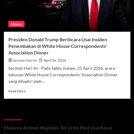
Umum
Presiden Donald Trump Berbicara Usai Insiden
Penembakan di White House Correspondents’
Association Dinner
Sorotan Hari Ini
April 26, 2026
Sorotan Hari Ini - Pada Sabtu malam, 25 April 2026, acara
tahunan White House Correspondents' Association Dinner
yang dihadiri oleh...
Read
Read More
more
about
Presiden
Recent Posts
Donald
Trump
Berbicara
Malaysia Airlines Wajibkan Tes Urine Pilot Usai Kasus
Usai