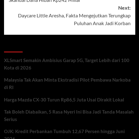
Next:
Daycare Little Aresha, Fakta Mengejutkan Terungkap
Puluhan Anak Jadi Korban
Recent Posts
XLSmart Semakin Ambisius Garap 5G, Target Lebih dari 100
Kota di 2026
Malaysia Tak Akan Minta Ekstradisi Pilot Pembawa Narkoba
di RI
Harga Mazda CX-30 Turun Rp86,5 Juta Usai Dirakit Lokal
Tak Boleh Diabaikan, 5 Rasa Nyeri Ini Bisa Jadi Tanda Masalah
Serius
OJK: Kredit Perbankan Tumbuh 12,67 Persen hingga Juni
2026