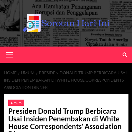
Skip
to
content
Primary
Menu
HOME
UMUM
PRESIDEN DONALD TRUMP BERBICARA USAI
INSIDEN PENEMBAKAN DI WHITE HOUSE CORRESPONDENTS’
ASSOCIATION DINNER
Umum
Presiden Donald Trump Berbicara
Usai Insiden Penembakan di White
House Correspondents’ Association