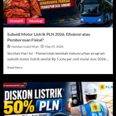
Otomotif
Teknologi
Subsidi Motor Listrik PLN 2026, Efisiensi atau
Pemborosan Fiskal?
Hamdan Usaid Vihan
May 25, 2026
Sorotan Hari Ini - Pemerintah kembali meluncurkan program
subsidi motor listrik senilai Rp 5 juta per unit mulai Juni 2026....
Read
Read More
more
about
Subsidi
Motor
Listrik
PLN
2026,
Efisiensi
atau
Pemborosan