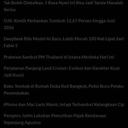
Tak Boleh Diabaikan, 5 Rasa Nyeri Ini Bisa Jadi Tanda Masalah
2026,
Serius
Cara
Klaim
OJK: Kredit Perbankan Tumbuh 12,67 Persen hingga Juni
&
Harga
2026
Daya
Baru
DeepSeek Rilis Model AI Baru, Lebih Murah 100 Kali Lipat dari
Fable 5
Prabowo Sambut PM Thailand di Istana Merdeka Hari Ini
Perjalanan Panjang Land Cruiser: Evolusi dan Karakter Kuat
Jadi Kunci
Baku Tembak di Rumah Duka Kuil Bangkok, Polisi Buru Pelaku
Penembakan
iPhone dan Mac Laris Manis, tetapi Terhambat Kelangkaan Cip
Pemprov Jatim Lakukan Pemutihan Pajak Kendaraan
Sepanjang Agustus