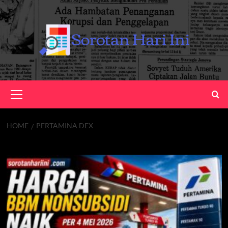
Skip
to
content
Primary
Menu
HOME
PERTAMINA DEX
Pertamina Dex