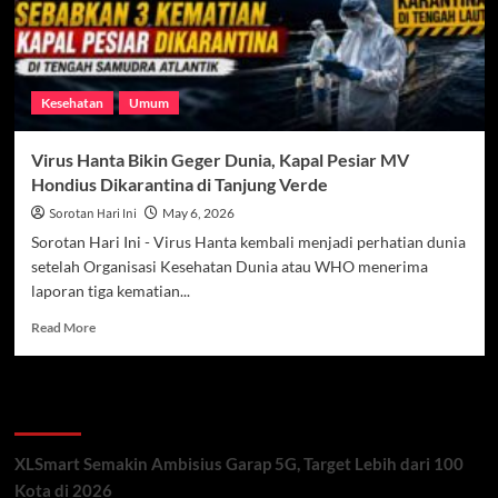
Kesehatan
Umum
Virus Hanta Bikin Geger Dunia, Kapal Pesiar MV
Hondius Dikarantina di Tanjung Verde
Sorotan Hari Ini
May 6, 2026
Sorotan Hari Ini - Virus Hanta kembali menjadi perhatian dunia
setelah Organisasi Kesehatan Dunia atau WHO menerima
laporan tiga kematian...
Read
Read More
more
about
Virus
Recent Posts
Hanta
Bikin
Geger
XLSmart Semakin Ambisius Garap 5G, Target Lebih dari 100
Dunia,
Kota di 2026
Kapal