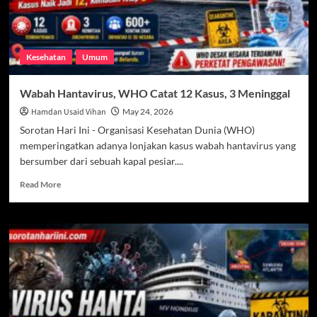
Kesehatan
Umum
Wabah Hantavirus, WHO Catat 12 Kasus, 3 Meninggal
Hamdan Usaid Vihan
May 24, 2026
Sorotan Hari Ini - Organisasi Kesehatan Dunia (WHO)
memperingatkan adanya lonjakan kasus wabah hantavirus yang
bersumber dari sebuah kapal pesiar....
Read
Read More
more
about
Wabah
Hantavirus,
WHO
Catat
12
Kasus,
3
Meninggal