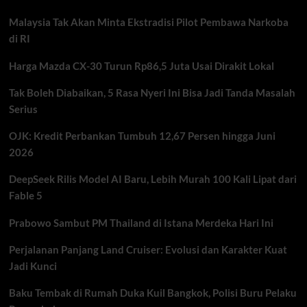
Pesiar
Malaysia Tak Akan Minta Ekstradisi Pilot Pembawa Narkoba
MV
Hondius
di RI
Dikarantina
di
Harga Mazda CX-30 Turun Rp86,5 Juta Usai Dirakit Lokal
Tanjung
Verde
Tak Boleh Diabaikan, 5 Rasa Nyeri Ini Bisa Jadi Tanda Masalah
Serius
OJK: Kredit Perbankan Tumbuh 12,67 Persen hingga Juni
2026
DeepSeek Rilis Model AI Baru, Lebih Murah 100 Kali Lipat dari
Fable 5
Prabowo Sambut PM Thailand di Istana Merdeka Hari Ini
Perjalanan Panjang Land Cruiser: Evolusi dan Karakter Kuat
Jadi Kunci
Baku Tembak di Rumah Duka Kuil Bangkok, Polisi Buru Pelaku