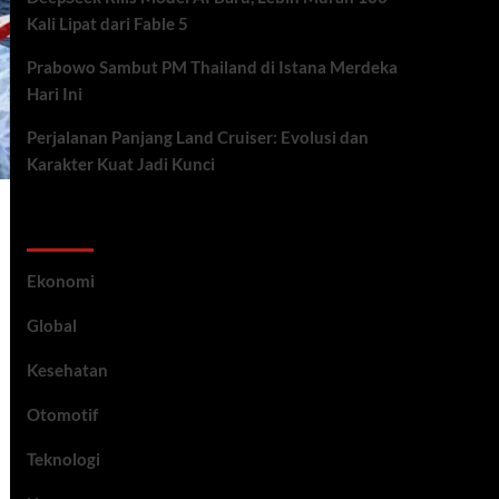
Kali Lipat dari Fable 5
Prabowo Sambut PM Thailand di Istana Merdeka
Hari Ini
Perjalanan Panjang Land Cruiser: Evolusi dan
Karakter Kuat Jadi Kunci
Category
Ekonomi
Global
Kesehatan
Otomotif
Teknologi