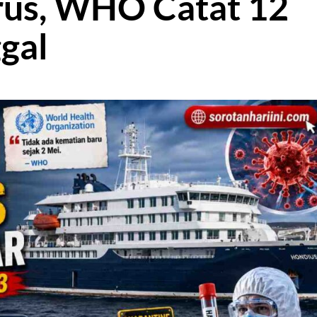
us, WHO Catat 12
gal