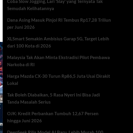
Coba Slow Jogging, Lari ‘Slay’ yang Ternyata Tak
Semudah Kelihatannya
Dana Asing Masuk Pinjol RI Tembus Rp17,28 Triliun
per Juni 2026
XLSmart Semakin Ambisius Garap 5G, Target Lebih
dari 100 Kota di 2026
Malaysia Tak Akan Minta Ekstradisi Pilot Pembawa
Narkoba di RI
Harga Mazda CX-30 Turun Rp86,5 Juta Usai Dirakit
Lokal
Tak Boleh Diabaikan, 5 Rasa Nyeri Ini Bisa Jadi
Tanda Masalah Serius
OJK: Kredit Perbankan Tumbuh 12,67 Persen
hingga Juni 2026
DeepSeek Rilis Model AI Baru, Lebih Murah 100