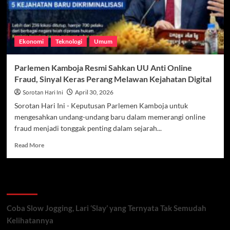
Ekonomi
Teknologi
Umum
Parlemen Kamboja Resmi Sahkan UU Anti Online
Fraud, Sinyal Keras Perang Melawan Kejahatan Digital
Sorotan Hari Ini
April 30, 2026
Sorotan Hari Ini - Keputusan Parlemen Kamboja untuk
mengesahkan undang-undang baru dalam memerangi online
fraud menjadi tonggak penting dalam sejarah...
Read
Read More
more
about
Parlemen
Recent Posts
Kamboja
Resmi
Sahkan
Coba Slow Jogging, Lari ‘Slay’ yang Ternyata Tak Semudah
UU
Kelihatannya
Anti