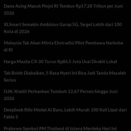
Online
Dana Asing Masuk Pinjol RI Tembus Rp17,28 Triliun per Juni
Fraud,
Sinyal
2026
Keras
Perang
XLSmart Semakin Ambisius Garap 5G, Target Lebih dari 100
Melawan
Kota di 2026
Kejahatan
Digital
Malaysia Tak Akan Minta Ekstradisi Pilot Pembawa Narkoba
di RI
Harga Mazda CX-30 Turun Rp86,5 Juta Usai Dirakit Lokal
Tak Boleh Diabaikan, 5 Rasa Nyeri Ini Bisa Jadi Tanda Masalah
Serius
OJK: Kredit Perbankan Tumbuh 12,67 Persen hingga Juni
2026
DeepSeek Rilis Model AI Baru, Lebih Murah 100 Kali Lipat dari
Fable 5
Prabowo Sambut PM Thailand di Istana Merdeka Hari Ini