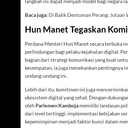
langkah ini dapat menjadi model bagi negara l
B
aca juga:
Di Balik Dentuman Perang: Jutaan 
Hun Manet Tegaskan Komit
Perdana Menteri Hun Manet secara terbuka m
perlindungan bagi pelaku kejahatan digital. Pe
bagian dari strategi komunikasi yang kuat un
kesempatan, ia juga menekankan pentingnya i
undang-undang ini.
Lebih dari itu, komitmen ini juga mencermink
ekosistem digital yang sehat. Dengan dukungan
oleh
Parlemen Kamboja
memiliki landasan pol
dari level tertinggi, implementasi kebijakan ser
kepemimpinan menjadi faktor kunci dalam mema