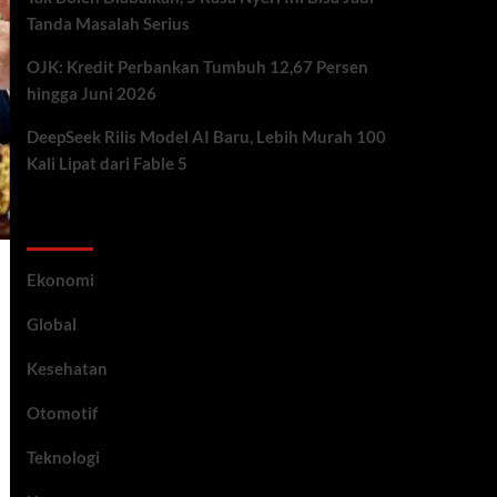
Tanda Masalah Serius
OJK: Kredit Perbankan Tumbuh 12,67 Persen
hingga Juni 2026
DeepSeek Rilis Model AI Baru, Lebih Murah 100
Kali Lipat dari Fable 5
Category
Ekonomi
Global
Kesehatan
Otomotif
Teknologi