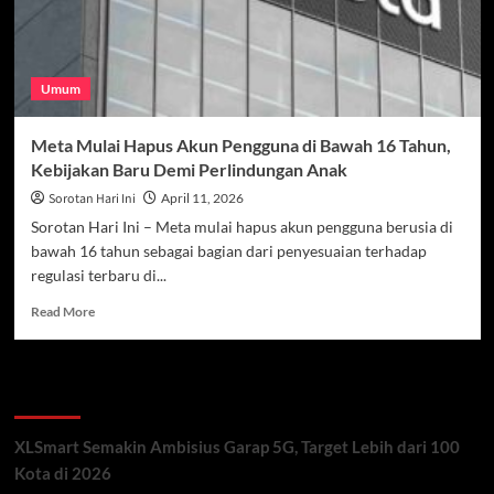
Umum
Meta Mulai Hapus Akun Pengguna di Bawah 16 Tahun,
Kebijakan Baru Demi Perlindungan Anak
Sorotan Hari Ini
April 11, 2026
Sorotan Hari Ini – Meta mulai hapus akun pengguna berusia di
bawah 16 tahun sebagai bagian dari penyesuaian terhadap
regulasi terbaru di...
Read
Read More
more
about
Meta
Recent Posts
Mulai
Hapus
Akun
XLSmart Semakin Ambisius Garap 5G, Target Lebih dari 100
Pengguna
Kota di 2026
di