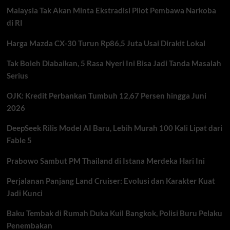
Bawah
Malaysia Tak Akan Minta Ekstradisi Pilot Pembawa Narkoba
16
Tahun,
di RI
Kebijakan
Baru
Harga Mazda CX-30 Turun Rp86,5 Juta Usai Dirakit Lokal
Demi
Perlindungan
Tak Boleh Diabaikan, 5 Rasa Nyeri Ini Bisa Jadi Tanda Masalah
Anak
Serius
OJK: Kredit Perbankan Tumbuh 12,67 Persen hingga Juni
2026
DeepSeek Rilis Model AI Baru, Lebih Murah 100 Kali Lipat dari
Fable 5
Prabowo Sambut PM Thailand di Istana Merdeka Hari Ini
Perjalanan Panjang Land Cruiser: Evolusi dan Karakter Kuat
Jadi Kunci
Baku Tembak di Rumah Duka Kuil Bangkok, Polisi Buru Pelaku
Penembakan