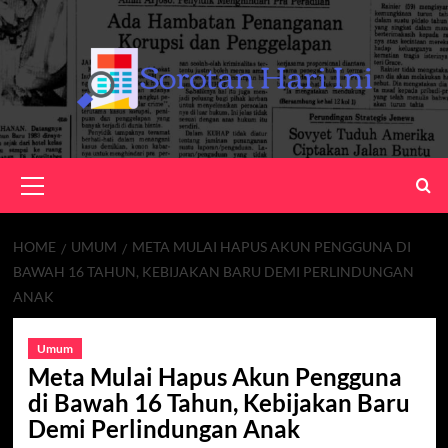
Skip
to
content
Primary
Menu
HOME
UMUM
META MULAI HAPUS AKUN PENGGUNA DI
BAWAH 16 TAHUN, KEBIJAKAN BARU DEMI PERLINDUNGAN
ANAK
Umum
Meta Mulai Hapus Akun Pengguna
di Bawah 16 Tahun, Kebijakan Baru
Demi Perlindungan Anak