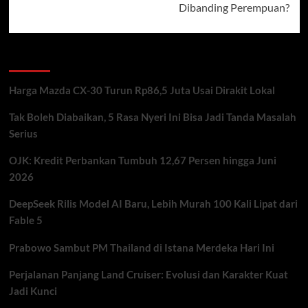
Dibanding Perempuan?
Recent Posts
Harga Mazda CX-30 Turun Rp86,5 Juta Usai Dirakit Lokal
Tak Boleh Diabaikan, 5 Rasa Nyeri Ini Bisa Jadi Tanda Masalah
Serius
OJK: Kredit Perbankan Tumbuh 12,67 Persen hingga Juni
2026
DeepSeek Rilis Model AI Baru, Lebih Murah 100 Kali Lipat dari
Fable 5
Prabowo Sambut PM Thailand di Istana Merdeka Hari Ini
Perjalanan Panjang Land Cruiser: Evolusi dan Karakter Kuat
Jadi Kunci