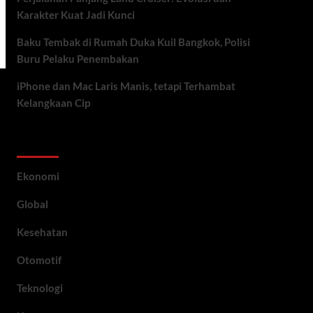
Karakter Kuat Jadi Kunci
Baku Tembak di Rumah Duka Kuil Bangkok, Polisi
Buru Pelaku Penembakan
iPhone dan Mac Laris Manis, tetapi Terhambat
Kelangkaan Cip
Category
Ekonomi
Global
Kesehatan
Otomotif
Teknologi