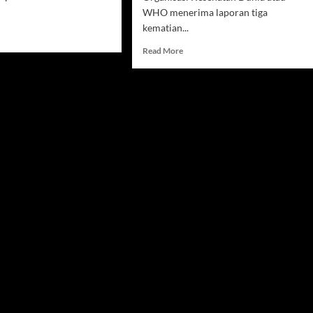
WHO menerima laporan tiga
kematian...
d
e
Read
Read More
ut
more
kes
about
tau
Virus
at
Hanta
A
Bikin
tak
Geger
t
Dunia,
tavirus
Kapal
Pesiar
arta
MV
Hondius
Dikarantina
di
Tanjung
Verde