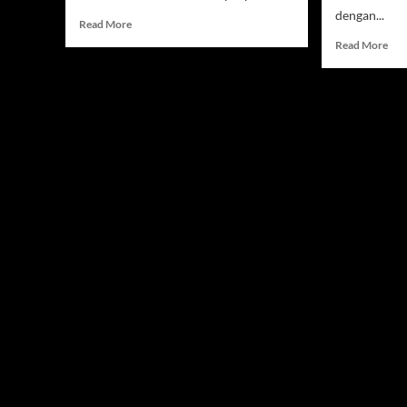
dengan...
Read
Read More
more
Rea
Read More
about
mor
Wabah
abo
Hantavirus,
Men
WHO
Pan
Catat
Ket
12
WN
Kasus,
Kon
3
Era
Meninggal
Han
di
Jak