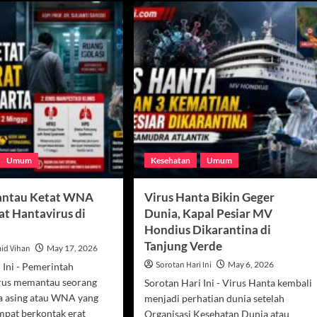
Umum
Kesehatan
Umum
antau Ketat WNA
Virus Hanta Bikin Geger
at Hantavirus di
Dunia, Kapal Pesiar MV
Hondius Dikarantina di
Tanjung Verde
id Vihan
May 17, 2026
Sorotan Hari Ini
May 6, 2026
 Ini - Pemerintah
erus memantau seorang
Sorotan Hari Ini - Virus Hanta kembali
a asing atau WNA yang
menjadi perhatian dunia setelah
mpat berkontak erat
Organisasi Kesehatan Dunia atau