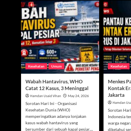
Kesehatan
Umum
Kesehatan
Wabah Hantavirus, WHO
Menkes P
Catat 12 Kasus, 3 Meninggal
Kontak Er
Jakarta
Hamdan Usaid Vihan
May 24, 2026
Hamdan Usa
Sorotan Hari Ini - Organisasi
Kesehatan Dunia (WHO)
Sorotan Hari
memperingatkan adanya lonjakan
Indonesia t
kasus wabah hantavirus yang
warga negar
bersumber dari sebuah kapal pesiar....
diketahui se