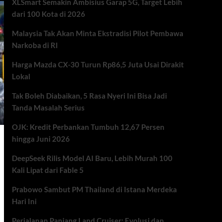
XLSmart Semakin Ambisius Garap 5G, Target Lebih
dari 100 Kota di 2026
Malaysia Tak Akan Minta Ekstradisi Pilot Pembawa
Narkoba di RI
Harga Mazda CX-30 Turun Rp86,5 Juta Usai Dirakit
Lokal
Tak Boleh Diabaikan, 5 Rasa Nyeri Ini Bisa Jadi
Tanda Masalah Serius
OJK: Kredit Perbankan Tumbuh 12,67 Persen
hingga Juni 2026
DeepSeek Rilis Model AI Baru, Lebih Murah 100
Kali Lipat dari Fable 5
Prabowo Sambut PM Thailand di Istana Merdeka
Hari Ini
Perjalanan Panjang Land Cruiser: Evolusi dan