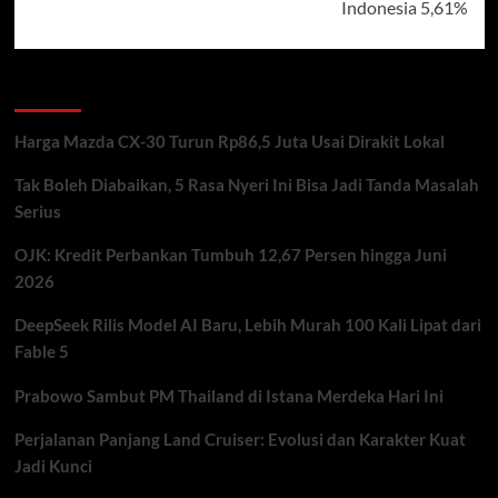
Indonesia 5,61%
Recent Posts
Harga Mazda CX-30 Turun Rp86,5 Juta Usai Dirakit Lokal
Tak Boleh Diabaikan, 5 Rasa Nyeri Ini Bisa Jadi Tanda Masalah
Serius
OJK: Kredit Perbankan Tumbuh 12,67 Persen hingga Juni
2026
DeepSeek Rilis Model AI Baru, Lebih Murah 100 Kali Lipat dari
Fable 5
Prabowo Sambut PM Thailand di Istana Merdeka Hari Ini
Perjalanan Panjang Land Cruiser: Evolusi dan Karakter Kuat
Jadi Kunci