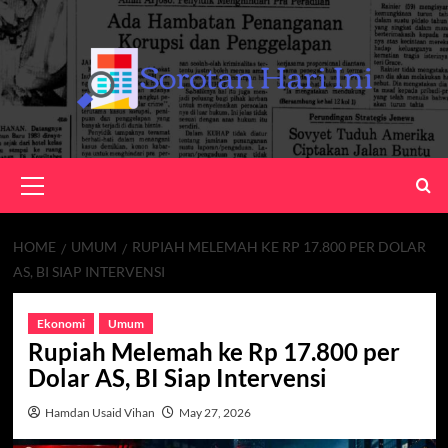
Skip
to
content
Primary
Menu
HOME
UMUM
RUPIAH MELEMAH KE RP 17.800 PER DOLAR
AS, BI SIAP INTERVENSI
Ekonomi
Umum
Rupiah Melemah ke Rp 17.800 per
Dolar AS, BI Siap Intervensi
Hamdan Usaid Vihan
May 27, 2026