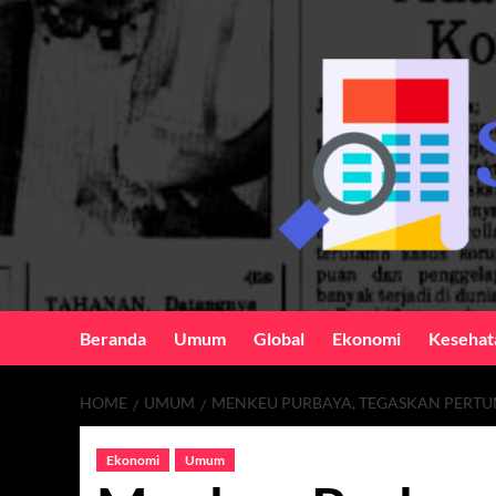
Skip
to
content
Beranda
Umum
Global
Ekonomi
Kesehat
HOME
UMUM
MENKEU PURBAYA, TEGASKAN PERTU
Ekonomi
Umum