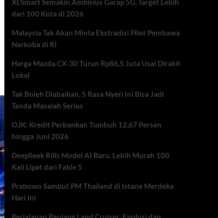
XLSmart Semakin Ambisius Garap 5G, Target Lebih
dari 100 Kota di 2026
Malaysia Tak Akan Minta Ekstradisi Pilot Pembawa
Narkoba di RI
Harga Mazda CX-30 Turun Rp86,5 Juta Usai Dirakit
Lokal
Tak Boleh Diabaikan, 5 Rasa Nyeri Ini Bisa Jadi
Tanda Masalah Serius
OJK: Kredit Perbankan Tumbuh 12,67 Persen
hingga Juni 2026
DeepSeek Rilis Model AI Baru, Lebih Murah 100
Kali Lipat dari Fable 5
Prabowo Sambut PM Thailand di Istana Merdeka
Hari Ini
Perjalanan Panjang Land Cruiser: Evolusi dan