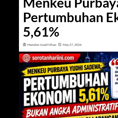
Menkeu Purbaya
Pertumbuhan Ek
5,61%
Hamdan Usaid Vihan
May 27, 2026