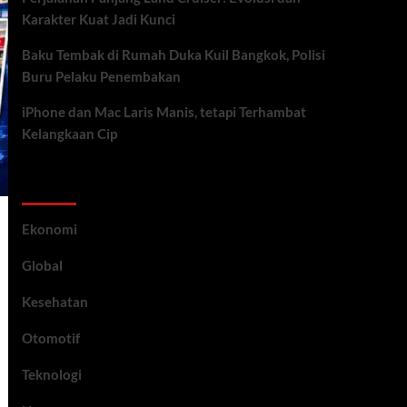
Karakter Kuat Jadi Kunci
Baku Tembak di Rumah Duka Kuil Bangkok, Polisi
Buru Pelaku Penembakan
iPhone dan Mac Laris Manis, tetapi Terhambat
Kelangkaan Cip
Category
Ekonomi
Global
Kesehatan
Otomotif
Teknologi