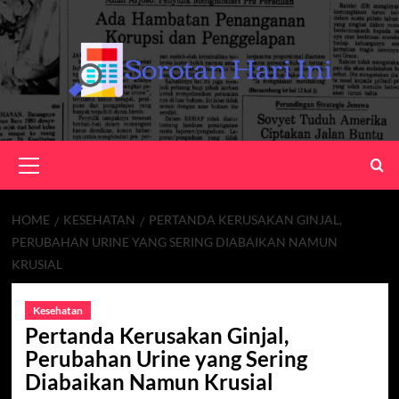
Skip
to
content
Primary
Menu
HOME
KESEHATAN
PERTANDA KERUSAKAN GINJAL,
PERUBAHAN URINE YANG SERING DIABAIKAN NAMUN
KRUSIAL
Kesehatan
Pertanda Kerusakan Ginjal,
Perubahan Urine yang Sering
Diabaikan Namun Krusial