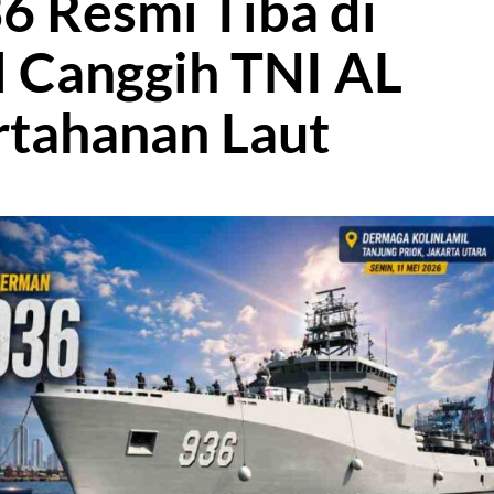
6 Resmi Tiba di
l Canggih TNI AL
rtahanan Laut