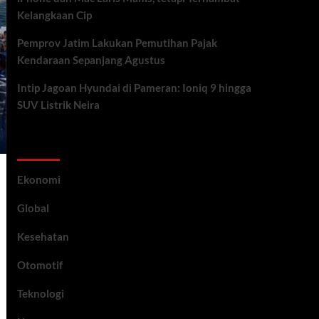
Kelangkaan Cip
Pemprov Jatim Lakukan Pemutihan Pajak
Kendaraan Sepanjang Agustus
Intip Jagoan Hyundai di Pameran: Ioniq 9 hingga
SUV Listrik Neira
Category
Ekonomi
Global
Kesehatan
Otomotif
Teknologi