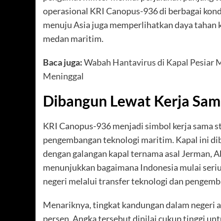
operasional KRI Canopus-936 di berbagai kondis
menuju Asia juga memperlihatkan daya tahan 
medan maritim.
Baca juga:
Wabah Hantavirus di Kapal Pesiar
Meninggal
Dibangun Lewat Kerja Sam
KRI Canopus-936 menjadi simbol kerja sama st
pengembangan teknologi maritim. Kapal ini di
dengan galangan kapal ternama asal Jerman, 
menunjukkan bagaimana Indonesia mulai seri
negeri melalui transfer teknologi dan pengem
Menariknya, tingkat kandungan dalam negeri at
persen. Angka tersebut dinilai cukup tinggi un