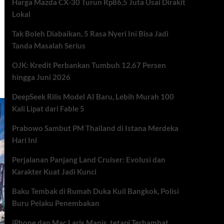
Harga Mazda CX-30 Turun Rp86,5 Juta Usai Dirakit
Lokal
Tak Boleh Diabaikan, 5 Rasa Nyeri Ini Bisa Jadi
Tanda Masalah Serius
OJK: Kredit Perbankan Tumbuh 12,67 Persen
hingga Juni 2026
DeepSeek Rilis Model AI Baru, Lebih Murah 100
Kali Lipat dari Fable 5
Prabowo Sambut PM Thailand di Istana Merdeka
Hari Ini
Perjalanan Panjang Land Cruiser: Evolusi dan
Karakter Kuat Jadi Kunci
Baku Tembak di Rumah Duka Kuil Bangkok, Polisi
Buru Pelaku Penembakan
iPhone dan Mac Laris Manis, tetapi Terhambat