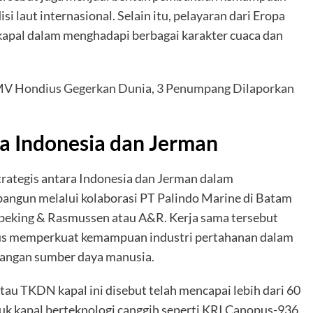
i laut internasional. Selain itu, pelayaran dari Eropa
kapal dalam menghadapi berbagai karakter cuaca dan
 MV Hondius Gegerkan Dunia, 3 Penumpang Dilaporkan
a Indonesia dan Jerman
rategis antara Indonesia dan Jerman dalam
bangun melalui kolaborasi PT Palindo Marine di Batam
Abeking & Rasmussen atau A&R. Kerja sama tersebut
us memperkuat kemampuan industri pertahanan dalam
bangan sumber daya manusia.
au TKDN kapal ini disebut telah mencapai lebih dari 60
tuk kapal berteknologi canggih seperti KRI Canopus-936.