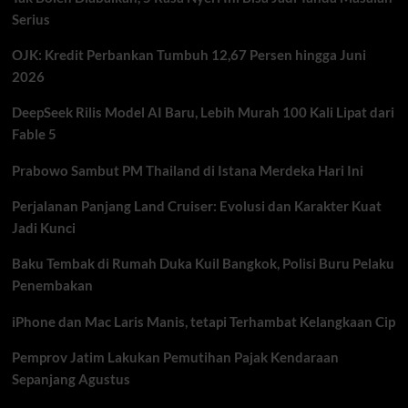
Hemat
Serius
50
Persen
OJK: Kredit Perbankan Tumbuh 12,67 Persen hingga Juni
untuk
Tambah
2026
Daya
DeepSeek Rilis Model AI Baru, Lebih Murah 100 Kali Lipat dari
Fable 5
Prabowo Sambut PM Thailand di Istana Merdeka Hari Ini
Perjalanan Panjang Land Cruiser: Evolusi dan Karakter Kuat
Jadi Kunci
Baku Tembak di Rumah Duka Kuil Bangkok, Polisi Buru Pelaku
Penembakan
iPhone dan Mac Laris Manis, tetapi Terhambat Kelangkaan Cip
Pemprov Jatim Lakukan Pemutihan Pajak Kendaraan
Sepanjang Agustus