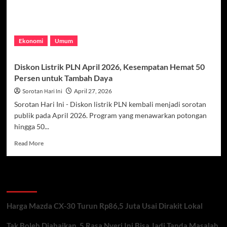
Ekonomi
Umum
Diskon Listrik PLN April 2026, Kesempatan Hemat 50
Persen untuk Tambah Daya
Sorotan Hari Ini
April 27, 2026
Sorotan Hari Ini - Diskon listrik PLN kembali menjadi sorotan
publik pada April 2026. Program yang menawarkan potongan
hingga 50...
Read
Read More
more
about
Diskon
Recent Posts
Listrik
PLN
April
Harga Mazda CX-30 Turun Rp86,5 Juta Usai Dirakit Lokal
2026,
Kesempatan
Tak Boleh Diabaikan, 5 Rasa Nyeri Ini Bisa Jadi Tanda Masalah