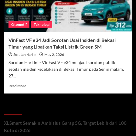
Otomotif
Teknologi
VinFast VF e34 Jadi Sorotan Usai Insiden di Bekasi
Timur yang Libatkan Taksi Listrik Green SM
Sorotan Hari Ini
May 2, 2026
Sorotan Hari Ini - VinFast VF e34 menjadi sorotan publik
setelah insiden kecelakaan di Bekasi Timur pada Senin malam,
27...
Read
Read More
more
about
VinFast
Recent Posts
VF
e34
Jadi
XLSmart Semakin Ambisius Garap 5G, Target Lebih dari 100
Sorotan
Kota di 2026
Usai