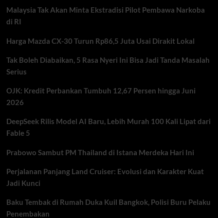
Insiden
Malaysia Tak Akan Minta Ekstradisi Pilot Pembawa Narkoba
di
Bekasi
di RI
Timur
yang
Harga Mazda CX-30 Turun Rp86,5 Juta Usai Dirakit Lokal
Libatkan
Taksi
Tak Boleh Diabaikan, 5 Rasa Nyeri Ini Bisa Jadi Tanda Masalah
Listrik
Serius
Green
SM
OJK: Kredit Perbankan Tumbuh 12,67 Persen hingga Juni
2026
DeepSeek Rilis Model AI Baru, Lebih Murah 100 Kali Lipat dari
Fable 5
Prabowo Sambut PM Thailand di Istana Merdeka Hari Ini
Perjalanan Panjang Land Cruiser: Evolusi dan Karakter Kuat
Jadi Kunci
Baku Tembak di Rumah Duka Kuil Bangkok, Polisi Buru Pelaku
Penembakan