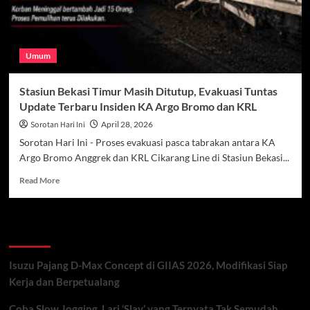
Umum
Stasiun Bekasi Timur Masih Ditutup, Evakuasi Tuntas
Update Terbaru Insiden KA Argo Bromo dan KRL
Sorotan Hari Ini
April 28, 2026
Sorotan Hari Ini - Proses evakuasi pasca tabrakan antara KA
Argo Bromo Anggrek dan KRL Cikarang Line di Stasiun Bekasi...
Read
Read More
more
about
Stasiun
Recent Posts
Bekasi
Timur
Masih
Isuzu Pajang D-Max Concept di GIIAS 2026, Modifikasi Siap
Ditutup,
Kerja dan Berpetualang
Evakuasi
Tuntas
Coba Slow Jogging, Lari ‘Slay’ yang Ternyata Tak Semudah
Update