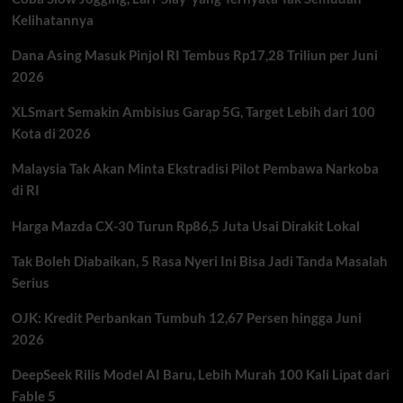
Terbaru
Kelihatannya
Insiden
KA
Dana Asing Masuk Pinjol RI Tembus Rp17,28 Triliun per Juni
Argo
2026
Bromo
dan
XLSmart Semakin Ambisius Garap 5G, Target Lebih dari 100
KRL
Kota di 2026
Malaysia Tak Akan Minta Ekstradisi Pilot Pembawa Narkoba
di RI
Harga Mazda CX-30 Turun Rp86,5 Juta Usai Dirakit Lokal
Tak Boleh Diabaikan, 5 Rasa Nyeri Ini Bisa Jadi Tanda Masalah
Serius
OJK: Kredit Perbankan Tumbuh 12,67 Persen hingga Juni
2026
DeepSeek Rilis Model AI Baru, Lebih Murah 100 Kali Lipat dari
Fable 5