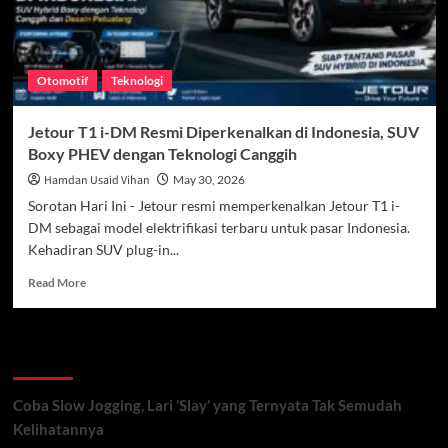
Otomotif
Teknologi
Jetour T1 i-DM Resmi Diperkenalkan di Indonesia, SUV
Boxy PHEV dengan Teknologi Canggih
Hamdan Usaid Vihan
May 30, 2026
Sorotan Hari Ini - Jetour resmi memperkenalkan Jetour T1 i-
DM sebagai model elektrifikasi terbaru untuk pasar Indonesia.
Kehadiran SUV plug-in...
Read
Read More
more
about
Jetour
Recent Posts
T1
i-
DM
Coba Slow Jogging, Lari ‘Slay’ yang Ternyata Tak Semudah
Resmi
Kelihatannya
Diperkenalkan