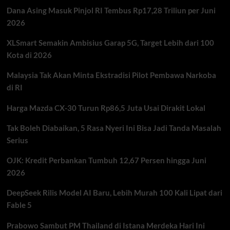
di
Dana Asing Masuk Pinjol RI Tembus Rp17,28 Triliun per Juni
Indonesia,
SUV
2026
Boxy
PHEV
XLSmart Semakin Ambisius Garap 5G, Target Lebih dari 100
dengan
Kota di 2026
Teknologi
Canggih
Malaysia Tak Akan Minta Ekstradisi Pilot Pembawa Narkoba
di RI
Harga Mazda CX-30 Turun Rp86,5 Juta Usai Dirakit Lokal
Tak Boleh Diabaikan, 5 Rasa Nyeri Ini Bisa Jadi Tanda Masalah
Serius
OJK: Kredit Perbankan Tumbuh 12,67 Persen hingga Juni
2026
DeepSeek Rilis Model AI Baru, Lebih Murah 100 Kali Lipat dari
Fable 5
Prabowo Sambut PM Thailand di Istana Merdeka Hari Ini