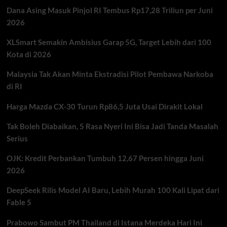
Resah,
Dana Asing Masuk Pinjol RI Tembus Rp17,28 Triliun per Juni
BI
Diprediksi
2026
Naikkan
Suku
XLSmart Semakin Ambisius Garap 5G, Target Lebih dari 100
Bunga
Kota di 2026
Malaysia Tak Akan Minta Ekstradisi Pilot Pembawa Narkoba
di RI
Harga Mazda CX-30 Turun Rp86,5 Juta Usai Dirakit Lokal
Tak Boleh Diabaikan, 5 Rasa Nyeri Ini Bisa Jadi Tanda Masalah
Serius
OJK: Kredit Perbankan Tumbuh 12,67 Persen hingga Juni
2026
DeepSeek Rilis Model AI Baru, Lebih Murah 100 Kali Lipat dari
Fable 5
Prabowo Sambut PM Thailand di Istana Merdeka Hari Ini