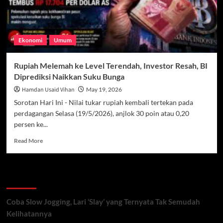
Ekonomi
Umum
Rupiah Melemah ke Level Terendah, Investor Resah, BI
Diprediksi Naikkan Suku Bunga
Hamdan Usaid Vihan
May 19, 2026
Sorotan Hari Ini - Nilai tukar rupiah kembali tertekan pada
perdagangan Selasa (19/5/2026), anjlok 30 poin atau 0,20
persen ke...
Read
Read More
more
about
Rupiah
Recent Posts
Melemah
ke
Level
Coba Slow Jogging, Lari ‘Slay’ yang Ternyata Tak Semudah
Terendah,
Kelihatannya
Investor