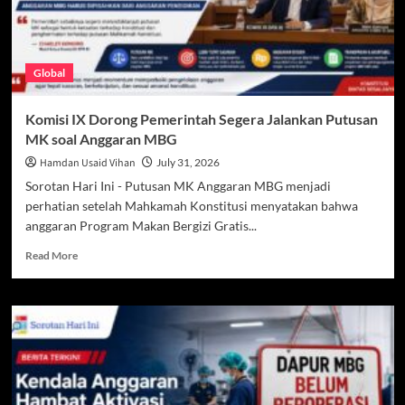
Global
Komisi IX Dorong Pemerintah Segera Jalankan Putusan
MK soal Anggaran MBG
Hamdan Usaid Vihan
July 31, 2026
Sorotan Hari Ini - Putusan MK Anggaran MBG menjadi
perhatian setelah Mahkamah Konstitusi menyatakan bahwa
anggaran Program Makan Bergizi Gratis...
Read
Read More
more
about
Komisi
IX
Dorong
Pemerintah
Segera
Jalankan