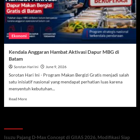
Putusan
MK
soal
Anggaran
MBG
Ekonomi
Kendala Anggaran Hambat Aktivasi Dapur MBG di
Batam
Sorotan Hari Ini
June 9, 2026
Sorotan Hari Ini - Program Makan Bergizi Gratis menjadi salah
satu inisiatif nasional yang mendapat perhatian luas karena
menyentuh kebutuhan...
Read
Read More
more
about
Kendala
Recent Posts
Anggaran
Hambat
Aktivasi
Isuzu Pajang D-Max Concept di GIIAS 2026, Modifikasi Siap
Dapur