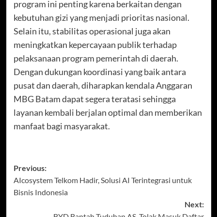
program ini penting karena berkaitan dengan
kebutuhan gizi yang menjadi prioritas nasional.
Selain itu, stabilitas operasional juga akan
meningkatkan kepercayaan publik terhadap
pelaksanaan program pemerintah di daerah.
Dengan dukungan koordinasi yang baik antara
pusat dan daerah, diharapkan kendala Anggaran
MBG Batam dapat segera teratasi sehingga
layanan kembali berjalan optimal dan memberikan
manfaat bagi masyarakat.
Post
Previous:
AIcosystem Telkom Hadir, Solusi AI Terintegrasi untuk
navigation
Bisnis Indonesia
Next:
BYD Bantah Tuduhan AS, Tolak Masuk Daftar