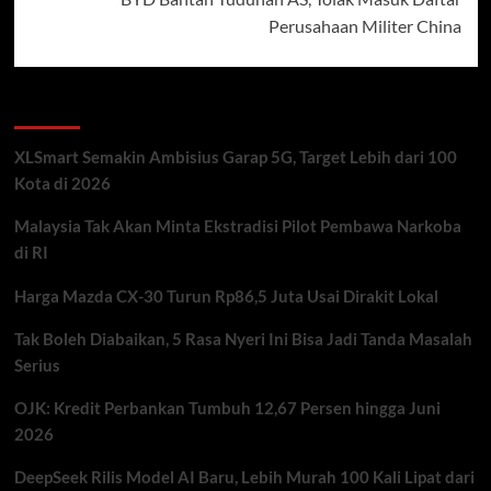
Perusahaan Militer China
Recent Posts
XLSmart Semakin Ambisius Garap 5G, Target Lebih dari 100
Kota di 2026
Malaysia Tak Akan Minta Ekstradisi Pilot Pembawa Narkoba
di RI
Harga Mazda CX-30 Turun Rp86,5 Juta Usai Dirakit Lokal
Tak Boleh Diabaikan, 5 Rasa Nyeri Ini Bisa Jadi Tanda Masalah
Serius
OJK: Kredit Perbankan Tumbuh 12,67 Persen hingga Juni
2026
DeepSeek Rilis Model AI Baru, Lebih Murah 100 Kali Lipat dari