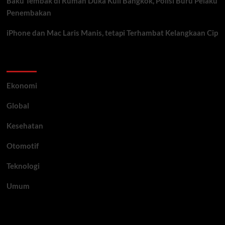
Baku Tembak di Rumah Duka Kuil Bangkok, Polisi Buru Pelaku
Penembakan
iPhone dan Mac Laris Manis, tetapi Terhambat Kelangkaan Cip
Category
Ekonomi
Global
Kesehatan
Otomotif
Teknologi
Umum
Archive