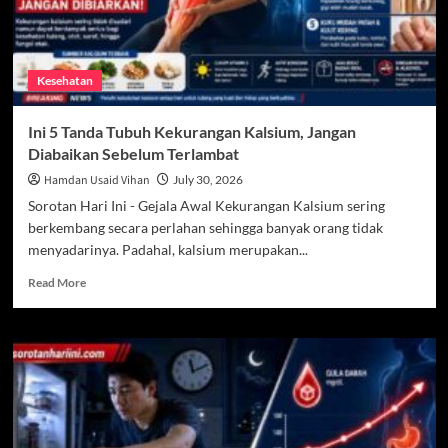
Kesehatan
Ini 5 Tanda Tubuh Kekurangan Kalsium, Jangan
Diabaikan Sebelum Terlambat
Hamdan Usaid Vihan
July 30, 2026
Sorotan Hari Ini - Gejala Awal Kekurangan Kalsium sering
berkembang secara perlahan sehingga banyak orang tidak
menyadarinya. Padahal, kalsium merupakan...
Read
Read More
more
about
Ini
5
Tanda
Tubuh
Kekurangan
Kalsium,