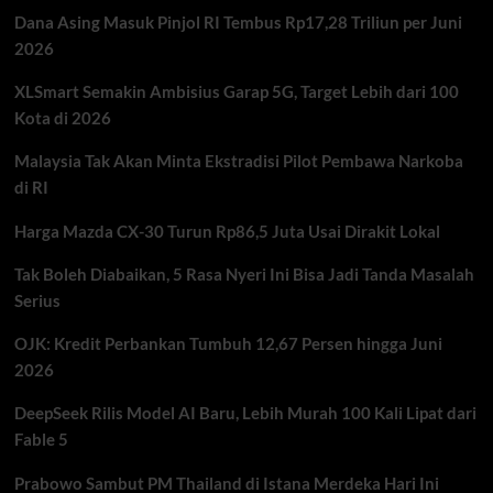
Sarang
Dana Asing Masuk Pinjol RI Tembus Rp17,28 Triliun per Juni
Judi
Online
2026
Internasional
di
XLSmart Semakin Ambisius Garap 5G, Target Lebih dari 100
Jakarta
Kota di 2026
Barat
Malaysia Tak Akan Minta Ekstradisi Pilot Pembawa Narkoba
di RI
Harga Mazda CX-30 Turun Rp86,5 Juta Usai Dirakit Lokal
Tak Boleh Diabaikan, 5 Rasa Nyeri Ini Bisa Jadi Tanda Masalah
Serius
OJK: Kredit Perbankan Tumbuh 12,67 Persen hingga Juni
2026
DeepSeek Rilis Model AI Baru, Lebih Murah 100 Kali Lipat dari
Fable 5
Prabowo Sambut PM Thailand di Istana Merdeka Hari Ini