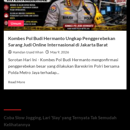
Umum
Kombes Pol Budi Hermanto Ungkap Penggerebekan
Sarang Judi Online Internasional di Jakarta Barat
Hamdan Usaid Vihan
May 9, 2026
Sorotan Hari Ini - Kombes Pol Budi Hermanto mengonfirmasi
penggerebekan besar yang dilakukan Bareskrim Polri bersama
Polda Metro Jaya terhadap...
Read
Read More
more
about
Kombes
Recent Posts
Pol
Budi
Hermanto
Coba Slow Jogging, Lari ‘Slay’ yang Ternyata Tak Semudah
Ungkap
Kelihatannya
Penggerebekan