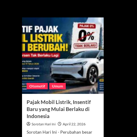
kendaraan listri
Otomotif
Umum
Pajak Mobil Listrik, Insentif
Baru yang Mulai Berlaku di
Indonesia
Sorotan Hari Ini
April 22, 2026
Sorotan Hari Ini - Perubahan besar