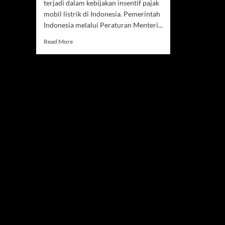
terjadi dalam kebijakan insentif pajak
mobil listrik di Indonesia. Pemerintah
Indonesia melalui Peraturan Menteri...
Read
Read More
more
about
Pajak
Mobil
Listrik,
Insentif
Baru
yang
Mulai
Berlaku
di
Indonesia