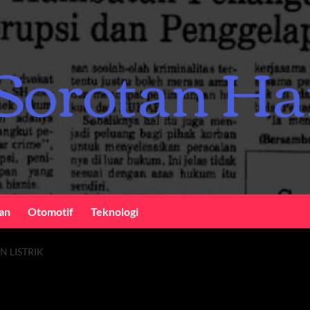
an
Otomotif
Teknologi
 LISTRIK
frastruktur