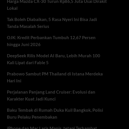
Harga Mazda CX-30 Turun Rp86,5 Juta Usai Dirakit
Lokal
Tak Boleh Diabaikan, 5 Rasa Nyeri Ini Bisa Jadi
Tanda Masalah Serius
OJK: Kredit Perbankan Tumbuh 12,67 Persen
hingga Juni 2026
DeepSeek Rilis Model AI Baru, Lebih Murah 100
Kali Lipat dari Fable 5
Prabowo Sambut PM Thailand di Istana Merdeka
Hari Ini
Perjalanan Panjang Land Cruiser: Evolusi dan
Karakter Kuat Jadi Kunci
Baku Tembak di Rumah Duka Kuil Bangkok, Polisi
Buru Pelaku Penembakan
iPhone dan Mac Laris Manis, tetapi Terhambat