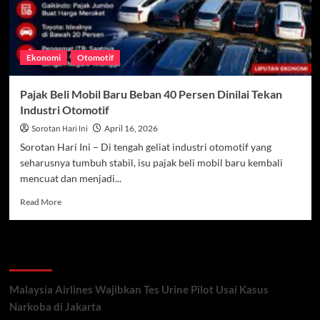
Ekonomi
Otomotif
Pajak Beli Mobil Baru Beban 40 Persen Dinilai Tekan
Industri Otomotif
Sorotan Hari Ini
April 16, 2026
Sorotan Hari Ini – Di tengah geliat industri otomotif yang
seharusnya tumbuh stabil, isu pajak beli mobil baru kembali
mencuat dan menjadi...
Read
Read More
more
about
Pajak
Recent Posts
Beli
Mobil
Baru
Malaysia Airlines Wajibkan Tes Urine Pilot Usai Kasus
Beban
Narkoba di Jakarta
40