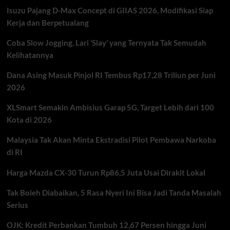
Persen
Isuzu Pajang D-Max Concept di GIIAS 2026, Modifikasi Siap
Dinilai
Tekan
Kerja dan Berpetualang
Industri
Otomotif
Coba Slow Jogging, Lari ‘Slay’ yang Ternyata Tak Semudah
Kelihatannya
Dana Asing Masuk Pinjol RI Tembus Rp17,28 Triliun per Juni
2026
XLSmart Semakin Ambisius Garap 5G, Target Lebih dari 100
Kota di 2026
Malaysia Tak Akan Minta Ekstradisi Pilot Pembawa Narkoba
di RI
Harga Mazda CX-30 Turun Rp86,5 Juta Usai Dirakit Lokal
Tak Boleh Diabaikan, 5 Rasa Nyeri Ini Bisa Jadi Tanda Masalah
Serius
OJK: Kredit Perbankan Tumbuh 12,67 Persen hingga Juni