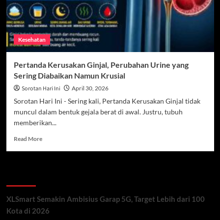
Kesehatan
Pertanda Kerusakan Ginjal, Perubahan Urine yang
Sering Diabaikan Namun Krusial
Sorotan Hari Ini
April 30, 2026
Sorotan Hari Ini - Sering kali, Pertanda Kerusakan Ginjal tidak
muncul dalam bentuk gejala berat di awal. Justru, tubuh
memberikan...
Read
Read More
more
about
Pertanda
Recent Posts
Kerusakan
Ginjal,
Perubahan
XLSmart Semakin Ambisius Garap 5G, Target Lebih dari 100
Urine
Kota di 2026
yang