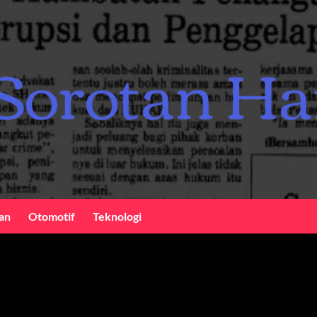
an
Otomotif
Teknologi
if