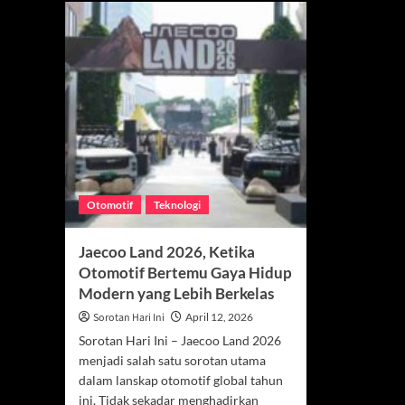
Otomotif
Teknologi
Jaecoo Land 2026, Ketika
Otomotif Bertemu Gaya Hidup
Modern yang Lebih Berkelas
Sorotan Hari Ini
April 12, 2026
Sorotan Hari Ini – Jaecoo Land 2026
menjadi salah satu sorotan utama
dalam lanskap otomotif global tahun
ini. Tidak sekadar menghadirkan