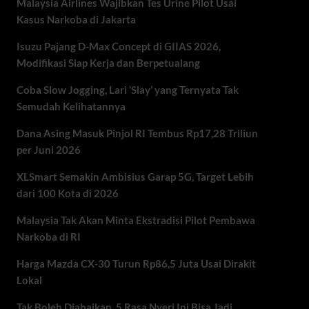
Malaysia Airlines Wajibkan Tes Urine Pilot Usai
Kasus Narkoba di Jakarta
Isuzu Pajang D-Max Concept di GIIAS 2026,
Modifikasi Siap Kerja dan Berpetualang
Coba Slow Jogging, Lari ‘Slay’ yang Ternyata Tak
Semudah Kelihatannya
Dana Asing Masuk Pinjol RI Tembus Rp17,28 Triliun
per Juni 2026
XLSmart Semakin Ambisius Garap 5G, Target Lebih
dari 100 Kota di 2026
Malaysia Tak Akan Minta Ekstradisi Pilot Pembawa
Narkoba di RI
Harga Mazda CX-30 Turun Rp86,5 Juta Usai Dirakit
Lokal
Tak Boleh Diabaikan, 5 Rasa Nyeri Ini Bisa Jadi