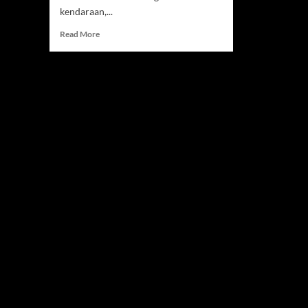
kendaraan,...
Read
Read More
more
about
Jaecoo
Land
2026,
Ketika
Otomotif
Bertemu
Gaya
Hidup
Modern
yang
Lebih
Berkelas