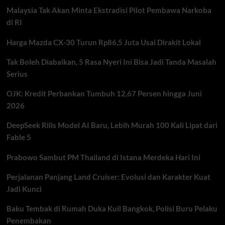
Korupsi,
Malaysia Tak Akan Minta Ekstradisi Pilot Pembawa Narkoba
Skandal
Dana
di RI
Hibah
Rp242
Harga Mazda CX-30 Turun Rp86,5 Juta Usai Dirakit Lokal
Miliar
Tak Boleh Diabaikan, 5 Rasa Nyeri Ini Bisa Jadi Tanda Masalah
Serius
OJK: Kredit Perbankan Tumbuh 12,67 Persen hingga Juni
2026
DeepSeek Rilis Model AI Baru, Lebih Murah 100 Kali Lipat dari
Fable 5
Prabowo Sambut PM Thailand di Istana Merdeka Hari Ini
Perjalanan Panjang Land Cruiser: Evolusi dan Karakter Kuat
Jadi Kunci
Baku Tembak di Rumah Duka Kuil Bangkok, Polisi Buru Pelaku
Penembakan