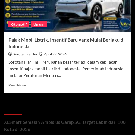
Otomotif
Umum
Pajak Mobil Listrik, Insentif Baru yang Mulai Berlaku di
Indonesia
Sorotan Hari Ini
April 22, 2026
Sorotan Hari Ini - Perubahan besar terjadi dalam kebijakan
insentif pajak mobil listrik di Indonesia. Pemerintah Indonesia
melalui Peraturan Menteri...
Read
Read More
more
about
Pajak
Recent Posts
Mobil
Listrik,
Insentif
XLSmart Semakin Ambisius Garap 5G, Target Lebih dari 100
Baru
Kota di 2026
yang