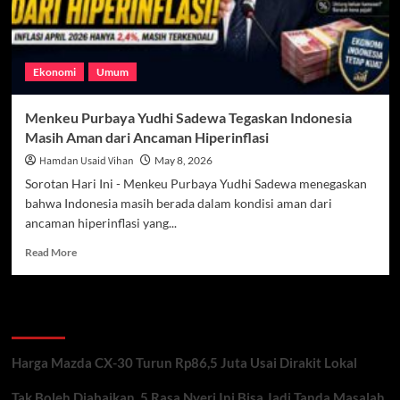
Ekonomi
Umum
Menkeu Purbaya Yudhi Sadewa Tegaskan Indonesia
Masih Aman dari Ancaman Hiperinflasi
Hamdan Usaid Vihan
May 8, 2026
Sorotan Hari Ini - Menkeu Purbaya Yudhi Sadewa menegaskan
bahwa Indonesia masih berada dalam kondisi aman dari
ancaman hiperinflasi yang...
Read
Read More
more
about
Menkeu
Recent Posts
Purbaya
Yudhi
Sadewa
Harga Mazda CX-30 Turun Rp86,5 Juta Usai Dirakit Lokal
Tegaskan
Indonesia
Tak Boleh Diabaikan, 5 Rasa Nyeri Ini Bisa Jadi Tanda Masalah