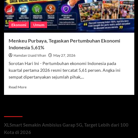
Ekonomi
Umum
Menkeu Purbaya, Tegaskan Pertumbuhan Ekonomi
Indonesia 5,61%
Hamdan Usaid Vihan
May 27, 2026
Sorotan Hari Ini - Pertumbuhan ekonomi Indonesia pada
kuartal pertama 2026 resmi tercatat 5,61 persen. Angka ini
sempat dipertanyakan sejumlah pihak,...
Read
Read More
more
about
Menkeu
Recent Posts
Purbaya,
Tegaskan
Pertumbuhan
XLSmart Semakin Ambisius Garap 5G, Target Lebih dari 100
Ekonomi
Kota di 2026
Indonesia