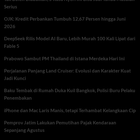
Hemat
Serius
50
Persen
OJK: Kredit Perbankan Tumbuh 12,67 Persen hingga Juni
untuk
Tambah
2026
Daya
DeepSeek Rilis Model AI Baru, Lebih Murah 100 Kali Lipat dari
Fable 5
Prabowo Sambut PM Thailand di Istana Merdeka Hari Ini
Perjalanan Panjang Land Cruiser: Evolusi dan Karakter Kuat
Jadi Kunci
Baku Tembak di Rumah Duka Kuil Bangkok, Polisi Buru Pelaku
Penembakan
iPhone dan Mac Laris Manis, tetapi Terhambat Kelangkaan Cip
Pemprov Jatim Lakukan Pemutihan Pajak Kendaraan
Sepanjang Agustus