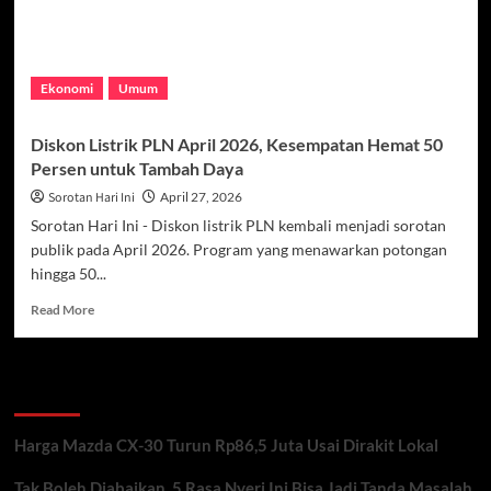
Ekonomi
Umum
Diskon Listrik PLN April 2026, Kesempatan Hemat 50
Persen untuk Tambah Daya
Sorotan Hari Ini
April 27, 2026
Sorotan Hari Ini - Diskon listrik PLN kembali menjadi sorotan
publik pada April 2026. Program yang menawarkan potongan
hingga 50...
Read
Read More
more
about
Diskon
Recent Posts
Listrik
PLN
April
Harga Mazda CX-30 Turun Rp86,5 Juta Usai Dirakit Lokal
2026,
Kesempatan
Tak Boleh Diabaikan, 5 Rasa Nyeri Ini Bisa Jadi Tanda Masalah