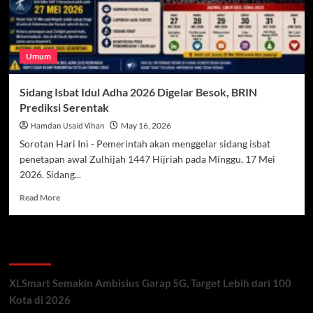
Umum
Sidang Isbat Idul Adha 2026 Digelar Besok, BRIN
Prediksi Serentak
Hamdan Usaid Vihan
May 16, 2026
Sorotan Hari Ini - Pemerintah akan menggelar sidang isbat
penetapan awal Zulhijah 1447 Hijriah pada Minggu, 17 Mei
2026. Sidang...
Read
Read More
more
about
Sidang
Recent Posts
Isbat
Idul
Adha
XLSmart Semakin Ambisius Garap 5G, Target Lebih dari 100
2026
Kota di 2026
Digelar