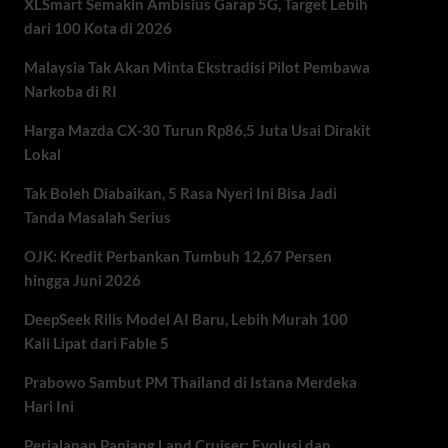
XLSmart Semakin Ambisius Garap 5G, Target Lebih
dari 100 Kota di 2026
Malaysia Tak Akan Minta Ekstradisi Pilot Pembawa
Narkoba di RI
Harga Mazda CX-30 Turun Rp86,5 Juta Usai Dirakit
Lokal
Tak Boleh Diabaikan, 5 Rasa Nyeri Ini Bisa Jadi
Tanda Masalah Serius
OJK: Kredit Perbankan Tumbuh 12,67 Persen
hingga Juni 2026
DeepSeek Rilis Model AI Baru, Lebih Murah 100
Kali Lipat dari Fable 5
Prabowo Sambut PM Thailand di Istana Merdeka
Hari Ini
Perjalanan Panjang Land Cruiser: Evolusi dan