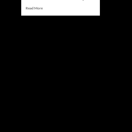
Read
Read More
more
about
Pajak
Beli
Mobil
Baru
Beban
40
Persen
Dinilai
Tekan
Industri
Otomotif