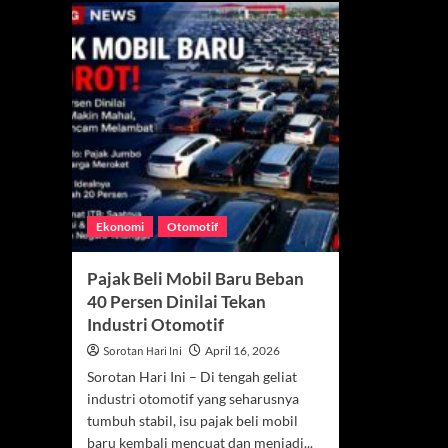
Ekonomi
Otomotif
Pajak Beli Mobil Baru Beban
40 Persen Dinilai Tekan
Industri Otomotif
Sorotan Hari Ini
April 16, 2026
Sorotan Hari Ini – Di tengah geliat
industri otomotif yang seharusnya
tumbuh stabil, isu pajak beli mobil
baru kembali mencuat dan menjadi...