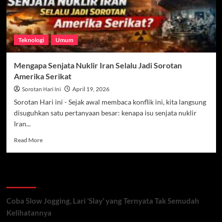
Teknologi
Umum
Mengapa Senjata Nuklir Iran Selalu Jadi Sorotan
Amerika Serikat
Sorotan Hari Ini
April 19, 2026
Sorotan Hari ini - Sejak awal membaca konflik ini, kita langsung
disuguhkan satu pertanyaan besar: kenapa isu senjata nuklir
Iran...
Read
Read More
more
about
Mengapa
Recent Posts
Senjata
Nuklir
Iran
Coba Slow Jogging, Lari ‘Slay’ yang Ternyata Tak Semudah
Selalu
Kelihatannya
Jadi