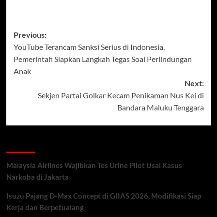
Post
Previous:
YouTube Terancam Sanksi Serius di Indonesia,
navigation
Pemerintah Siapkan Langkah Tegas Soal Perlindungan
Anak
Next:
Sekjen Partai Golkar Kecam Penikaman Nus Kei di
Bandara Maluku Tenggara
Recent Posts
Malaysia Airlines Wajibkan Tes Urine Pilot Usai Kasus
Narkoba di Jakarta
Isuzu Pajang D-Max Concept di GIIAS 2026, Modifikasi Siap
Kerja dan Berpetualang