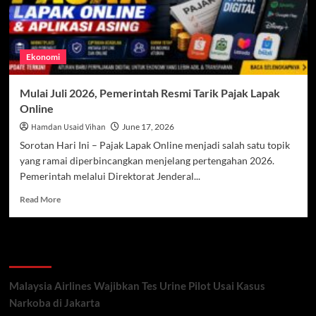
Ekonomi
Mulai Juli 2026, Pemerintah Resmi Tarik Pajak Lapak
Online
Hamdan Usaid Vihan
June 17, 2026
Sorotan Hari Ini – Pajak Lapak Online menjadi salah satu topik
yang ramai diperbincangkan menjelang pertengahan 2026.
Pemerintah melalui Direktorat Jenderal...
Read
Read More
more
about
Mulai
Recent Posts
Juli
2026,
Pemerintah
Malaysia Airlines Wajibkan Tes Urine Pilot Usai Kasus
Resmi
Narkoba di Jakarta
Tarik