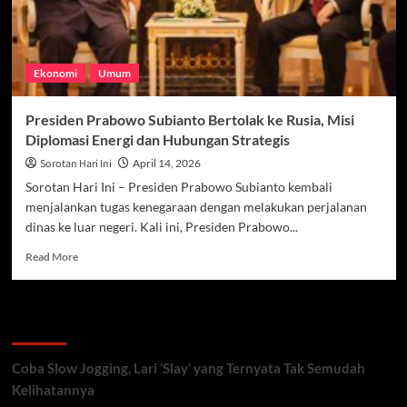
Ekonomi
Umum
Presiden Prabowo Subianto Bertolak ke Rusia, Misi
Diplomasi Energi dan Hubungan Strategis
Sorotan Hari Ini
April 14, 2026
Sorotan Hari Ini – Presiden Prabowo Subianto kembali
menjalankan tugas kenegaraan dengan melakukan perjalanan
dinas ke luar negeri. Kali ini, Presiden Prabowo...
Read
Read More
more
about
Presiden
Recent Posts
Prabowo
Subianto
Bertolak
Coba Slow Jogging, Lari ‘Slay’ yang Ternyata Tak Semudah
ke
Kelihatannya
Rusia,