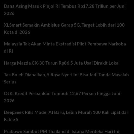
Misi
Dana Asing Masuk Pinjol RI Tembus Rp17,28 Triliun per Juni
Diplomasi
Energi
2026
dan
Hubungan
XLSmart Semakin Ambisius Garap 5G, Target Lebih dari 100
Strategis
Kota di 2026
Malaysia Tak Akan Minta Ekstradisi Pilot Pembawa Narkoba
di RI
Harga Mazda CX-30 Turun Rp86,5 Juta Usai Dirakit Lokal
Tak Boleh Diabaikan, 5 Rasa Nyeri Ini Bisa Jadi Tanda Masalah
Serius
OJK: Kredit Perbankan Tumbuh 12,67 Persen hingga Juni
2026
DeepSeek Rilis Model AI Baru, Lebih Murah 100 Kali Lipat dari
Fable 5
Prabowo Sambut PM Thailand di Istana Merdeka Hari Ini