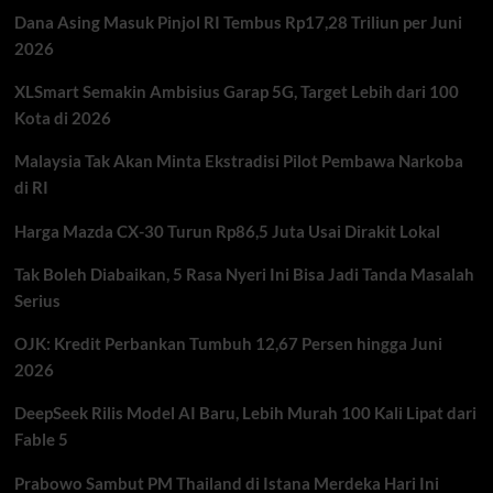
Misi
Dana Asing Masuk Pinjol RI Tembus Rp17,28 Triliun per Juni
Diplomasi
Energi
2026
dan
Hubungan
XLSmart Semakin Ambisius Garap 5G, Target Lebih dari 100
Strategis
Kota di 2026
Malaysia Tak Akan Minta Ekstradisi Pilot Pembawa Narkoba
di RI
Harga Mazda CX-30 Turun Rp86,5 Juta Usai Dirakit Lokal
Tak Boleh Diabaikan, 5 Rasa Nyeri Ini Bisa Jadi Tanda Masalah
Serius
OJK: Kredit Perbankan Tumbuh 12,67 Persen hingga Juni
2026
DeepSeek Rilis Model AI Baru, Lebih Murah 100 Kali Lipat dari
Fable 5
Prabowo Sambut PM Thailand di Istana Merdeka Hari Ini