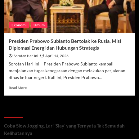
Ekonomi
Umum
Presiden Prabowo Subianto Bertolak ke Rusia, Misi
Diplomasi Energi dan Hubungan Strategis
Sorotan Hari Ini
April 14, 2026
Sorotan Hari Ini – Presiden Prabowo Subianto kembali
menjalankan tugas kenegaraan dengan melakukan perjalanan
dinas ke luar negeri. Kali ini, Presiden Prabowo...
Read
Read More
more
about
Presiden
Recent Posts
Prabowo
Subianto
Bertolak
Coba Slow Jogging, Lari ‘Slay’ yang Ternyata Tak Semudah
ke
Kelihatannya
Rusia,