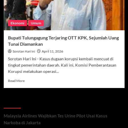
Ekonomi
Umum
Bupati Tulungagung Terjaring OTT KPK, Sejumlah Uang
Tunai Diamankan
Sorotan Hari Ini
April 11, 2026
Sorotan Hari Ini - Kasus dugaan korupsi kembali mencuat di
tingkat pemerintahan daerah. Kali ini, Komisi Pemberantasan
Korupsi melakukan operasi...
Read
Read More
more
about
Bupati
Recent Posts
Tulungagung
Terjaring
OTT
Malaysia Airlines Wajibkan Tes Urine Pilot Usai Kasus
KPK,
Narkoba di Jakarta
Sejumlah