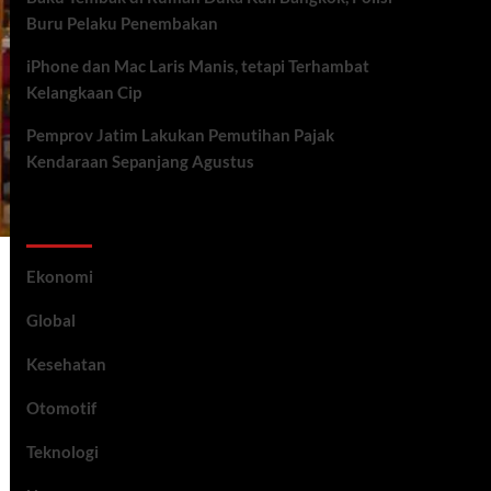
Buru Pelaku Penembakan
iPhone dan Mac Laris Manis, tetapi Terhambat
Kelangkaan Cip
Pemprov Jatim Lakukan Pemutihan Pajak
Kendaraan Sepanjang Agustus
Category
Ekonomi
Global
Kesehatan
Otomotif
Teknologi