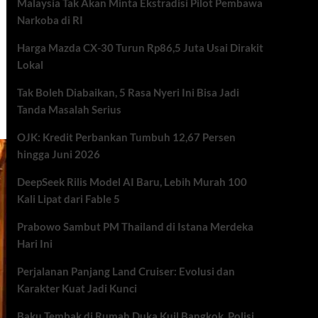
Malaysia Tak Akan Minta Ekstradisi Pilot Pembawa
Narkoba di RI
Harga Mazda CX-30 Turun Rp86,5 Juta Usai Dirakit
Lokal
Tak Boleh Diabaikan, 5 Rasa Nyeri Ini Bisa Jadi
Tanda Masalah Serius
OJK: Kredit Perbankan Tumbuh 12,67 Persen
hingga Juni 2026
DeepSeek Rilis Model AI Baru, Lebih Murah 100
Kali Lipat dari Fable 5
Prabowo Sambut PM Thailand di Istana Merdeka
Hari Ini
Perjalanan Panjang Land Cruiser: Evolusi dan
Karakter Kuat Jadi Kunci
Baku Tembak di Rumah Duka Kuil Bangkok, Polisi