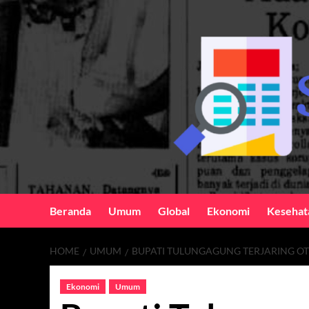
Skip
to
content
Beranda
Umum
Global
Ekonomi
Kesehat
HOME
UMUM
BUPATI TULUNGAGUNG TERJARING O
Ekonomi
Umum