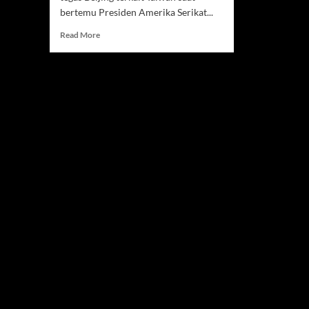
bertemu Presiden Amerika Serikat...
Read
Read More
more
about
Presiden
China
Xi
Jinping
Peringatkan
Trump
soal
Taiwan,
Hubungan
AS-
China
Kembali
Memanas