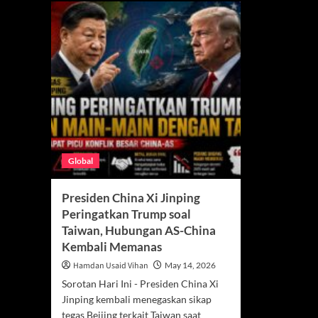
Global
Presiden China Xi Jinping
Peringatkan Trump soal
Taiwan, Hubungan AS-China
Kembali Memanas
Hamdan Usaid Vihan
May 14, 2026
Sorotan Hari Ini - Presiden China Xi
Jinping kembali menegaskan sikap
tegas Beijing terkait Taiwan saat