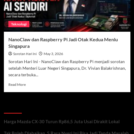
Teknologi
NanoClaw dan Raspberry Pi Jadi Otak Kedua Menlu
Singapura
Sorotan Hari Ini
May 3, 2026
Sorotan Hari Ini - NanoClaw dan Raspberry Pi menjadi sorotan
setelah Menteri Luar Negeri Singapura, Dr. Vivian Balakrishnan,
secara terbuka...
Read
Read More
more
about
NanoClaw
Recent Posts
dan
Raspberry
Pi
Harga Mazda CX-30 Turun Rp86,5 Juta Usai Dirakit Lokal
Jadi
Otak
Tak Boleh Diabaikan, 5 Rasa Nyeri Ini Bisa Jadi Tanda Masalah