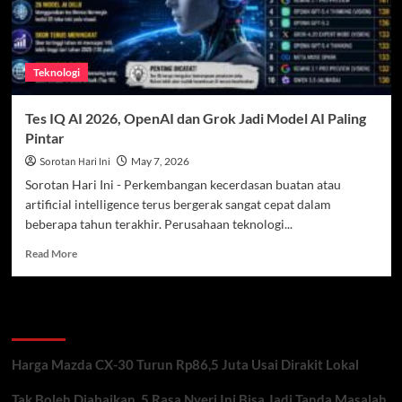
Teknologi
Tes IQ AI 2026, OpenAI dan Grok Jadi Model AI Paling
Pintar
Sorotan Hari Ini
May 7, 2026
Sorotan Hari Ini - Perkembangan kecerdasan buatan atau
artificial intelligence terus bergerak sangat cepat dalam
beberapa tahun terakhir. Perusahaan teknologi...
Read
Read More
more
about
Tes
Recent Posts
IQ
AI
2026,
Harga Mazda CX-30 Turun Rp86,5 Juta Usai Dirakit Lokal
OpenAI
dan
Tak Boleh Diabaikan, 5 Rasa Nyeri Ini Bisa Jadi Tanda Masalah