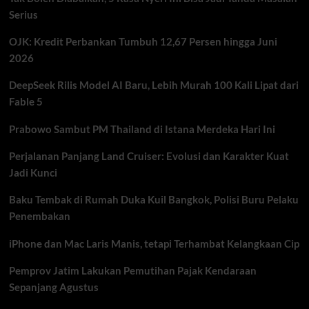
Grok
Serius
Jadi
Model
OJK: Kredit Perbankan Tumbuh 12,67 Persen hingga Juni
AI
Paling
2026
Pintar
DeepSeek Rilis Model AI Baru, Lebih Murah 100 Kali Lipat dari
Fable 5
Prabowo Sambut PM Thailand di Istana Merdeka Hari Ini
Perjalanan Panjang Land Cruiser: Evolusi dan Karakter Kuat
Jadi Kunci
Baku Tembak di Rumah Duka Kuil Bangkok, Polisi Buru Pelaku
Penembakan
iPhone dan Mac Laris Manis, tetapi Terhambat Kelangkaan Cip
Pemprov Jatim Lakukan Pemutihan Pajak Kendaraan
Sepanjang Agustus