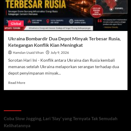
Global
Ukraina Bombardir Dua Depot Minyak Terbesar Rusia,
Ketegangan Konflik Kian Meningkat
Hamdan Usaid Vihan
July 9, 2026
Sorotan Hari Ini - Konflik antara Ukraina dan Rusia kembali
memanas setelah Ukraina melaporkan serangan terhadap dua
depot penyimpanan minyak...
Read
Read More
more
about
Ukraina
Recent Posts
Bombardir
Dua
Depot
Coba Slow Jogging, Lari ‘Slay’ yang Ternyata Tak Semudah
Minyak
Kelihatannya
Terbesar