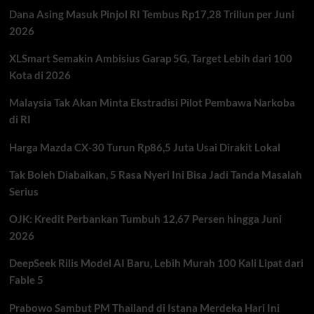
Rusia,
Dana Asing Masuk Pinjol RI Tembus Rp17,28 Triliun per Juni
Ketegangan
Konflik
2026
Kian
Meningkat
XLSmart Semakin Ambisius Garap 5G, Target Lebih dari 100
Kota di 2026
Malaysia Tak Akan Minta Ekstradisi Pilot Pembawa Narkoba
di RI
Harga Mazda CX-30 Turun Rp86,5 Juta Usai Dirakit Lokal
Tak Boleh Diabaikan, 5 Rasa Nyeri Ini Bisa Jadi Tanda Masalah
Serius
OJK: Kredit Perbankan Tumbuh 12,67 Persen hingga Juni
2026
DeepSeek Rilis Model AI Baru, Lebih Murah 100 Kali Lipat dari
Fable 5
Prabowo Sambut PM Thailand di Istana Merdeka Hari Ini