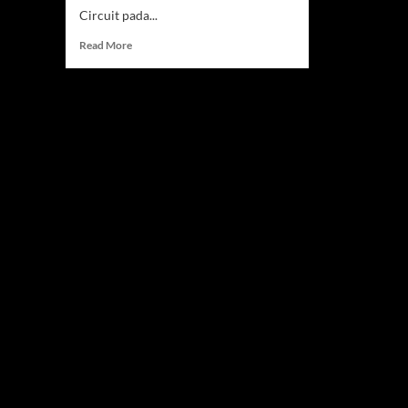
Circuit pada...
Read
Read More
more
about
Pertamina
MRS
2026,
Ajang
Impian
Pembalap
Muda
Menuju
Panggung
Dunia