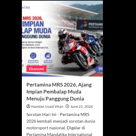
Ekonomi
Pertamina MRS 2026, Ajang
Impian Pembalap Muda
Menuju Panggung Dunia
Hamdan Usaid Vihan
June 21, 2026
Sorotan Hari Ini - Pertamina MRS
2026 kembali menjadi sorotan dunia
motorsport nasional. Digelar di
Pertamina Mandalika International