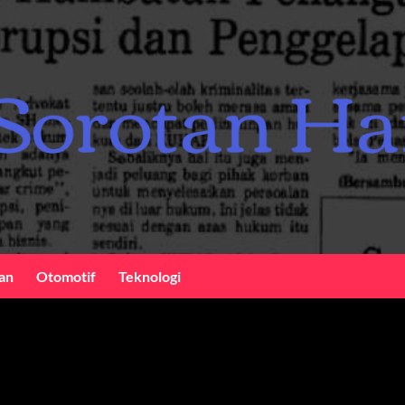
an
Otomotif
Teknologi
sional