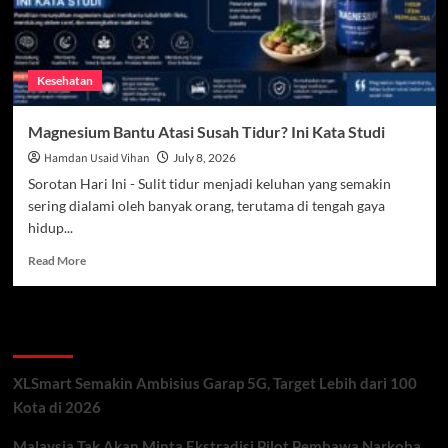
Kesehatan
Magnesium Bantu Atasi Susah Tidur? Ini Kata Studi
Hamdan Usaid Vihan
July 8, 2026
Sorotan Hari Ini - Sulit tidur menjadi keluhan yang semakin
sering dialami oleh banyak orang, terutama di tengah gaya
hidup...
Read
Read More
more
about
Magnesium
Recent Posts
Bantu
Atasi
Susah
XLSmart Semakin Ambisius Garap 5G, Target Lebih dari 100
Tidur?
Kota di 2026
Ini
Kata
Malaysia Tak Akan Minta Ekstradisi Pilot Pembawa Narkoba
Studi