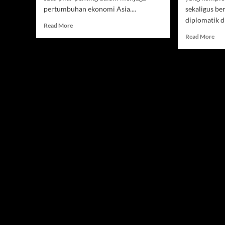
pertumbuhan ekonomi Asia....
sekaligus b
diplomatik di
Read
Read More
more
Rea
Read More
about
mor
Sugiono
abo
Dorong
Stra
Kemitraan
Pak
ASEAN-
Men
China
Stab
Makin
Per
Perkuat
dan
Stabilitas
Men
Kawasan
Per
dan
di
Ekonomi
Tim
Regional
Ten