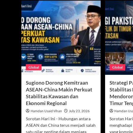
Global
Global
Sugiono Dorong Kemitraan
Strategi 
ASEAN-China Makin Perkuat
Stabilitas
Stabilitas Kawasan dan
Mendoron
Ekonomi Regional
Timur Ten
Hamdan Usaid Vihan
July 23, 2026
Hamdan Usa
Sorotan Hari Ini - Hubungan antara
Sorotan Hari 
ASEAN dan China terus menjadi salah
menghadapi
satu pilar penting dalam menjaga
yang komplek