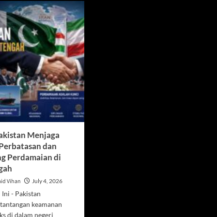
Pakistan Menjaga
 Perbatasan dan
g Perdamaian di
gah
id Vihan
July 4, 2026
Ini - Pakistan
 tantangan keamanan
s di dalam negeri