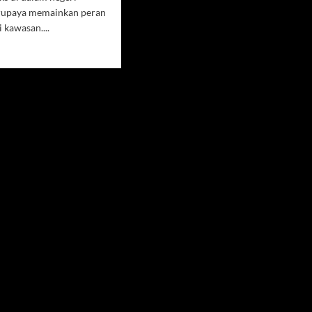
erupaya memainkan peran
 kawasan....
d
e
ut
tegi
istan
jaga
ilitas
batasan
dorong
damaian
ur
gah