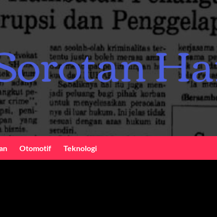
an
Otomotif
Teknologi
an