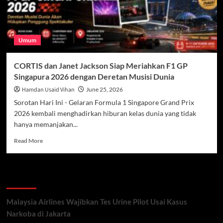
Umum
CORTIS dan Janet Jackson Siap Meriahkan F1 GP
Singapura 2026 dengan Deretan Musisi Dunia
Hamdan Usaid Vihan
June 25, 2026
Sorotan Hari Ini - Gelaran Formula 1 Singapore Grand Prix
2026 kembali menghadirkan hiburan kelas dunia yang tidak
hanya memanjakan...
Read
Read More
more
about
CORTIS
Recent Posts
dan
Janet
Jackson
Malaysia Airlines Wajibkan Tes Urine Pilot Usai Kasus
Siap
Narkoba di Jakarta
Meriahkan