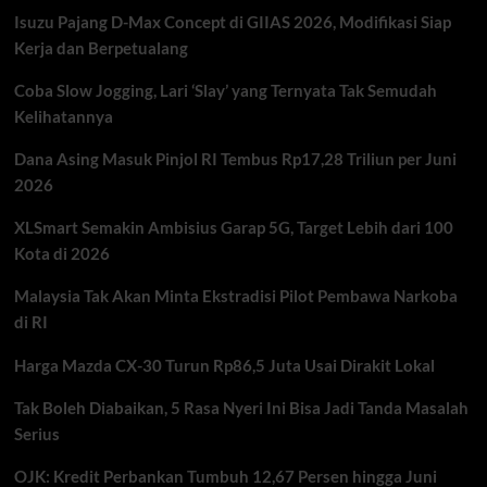
F1
Isuzu Pajang D-Max Concept di GIIAS 2026, Modifikasi Siap
GP
Singapura
Kerja dan Berpetualang
2026
dengan
Coba Slow Jogging, Lari ‘Slay’ yang Ternyata Tak Semudah
Deretan
Kelihatannya
Musisi
Dunia
Dana Asing Masuk Pinjol RI Tembus Rp17,28 Triliun per Juni
2026
XLSmart Semakin Ambisius Garap 5G, Target Lebih dari 100
Kota di 2026
Malaysia Tak Akan Minta Ekstradisi Pilot Pembawa Narkoba
di RI
Harga Mazda CX-30 Turun Rp86,5 Juta Usai Dirakit Lokal
Tak Boleh Diabaikan, 5 Rasa Nyeri Ini Bisa Jadi Tanda Masalah
Serius
OJK: Kredit Perbankan Tumbuh 12,67 Persen hingga Juni